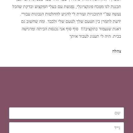
תכננת לנו מטבח פונקציונלי, נפגשת עם בעלי המקצוע ובדקת שהכל
נעשה עפ"י התוכניות ועזרת לי להגיע להחלטות הנכונות עבורי.
ידעת לתמרן בין הטעם שלך לטעם שלי ולכבד. ומה שחשוב גם
דאגת שנעמוד בתקציב!!! סוף סוף אני נכנסת הביתה ומרגישה
בבית. היה לי תענוג לעבוד איתך
צהלה