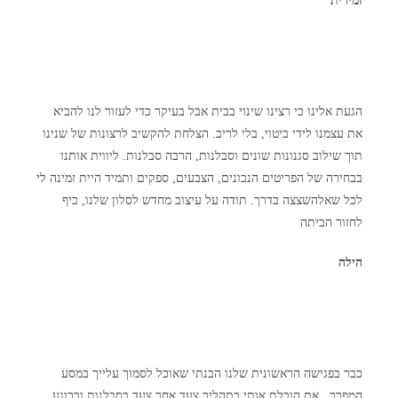
זמירית
הגעת אלינו כי רצינו שינוי בבית אבל בעיקר כדי לעזור לנו להביא
את עצמנו לידי ביטוי, בלי לריב. הצלחת להקשיב לרצונות של שנינו
תוך שילוב סגנונות שונים וסבלנות, הרבה סבלנות. ליווית אותנו
בבחירה של הפריטים הנכונים, הצבעים, ספקים ותמיד היית זמינה לי
לכל שאלהשצצה בדרך. תודה על עיצוב מחדש לסלון שלנו, כיף
לחזור הביתה
הילה
כבר בפגישה הראשונית שלנו הבנתי שאוכל לסמוך עלייך במסע
המפרך. את הובלת אותי בתהליך צעד אחר צעד בסבלנות וברוגע,