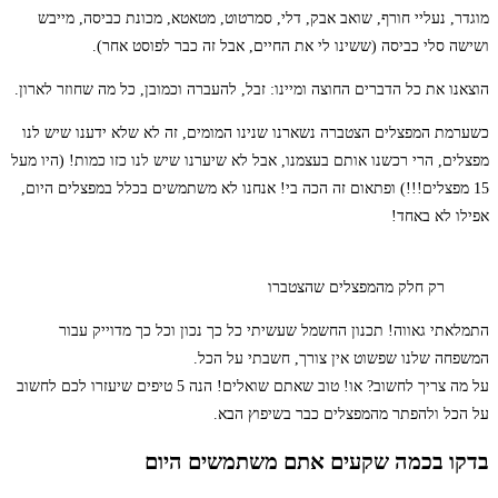
מוגדר, נעליי חורף, שואב אבק, דלי, סמרטוט, מטאטא, מכונת כביסה, מייבש
ושישה סלי כביסה (ששינו לי את החיים, אבל זה כבר לפוסט אחר).
הוצאנו את כל הדברים החוצה ומיינו: זבל, להעברה וכמובן, כל מה שחוזר לארון.
כשערמת המפצלים הצטברה נשארנו שנינו המומים, זה לא שלא ידענו שיש לנו
מפצלים, הרי רכשנו אותם בעצמנו, אבל לא שיערנו שיש לנו כזו כמות! (היו מעל
15 מפצלים!!!) ופתאום זה הכה בי! אנחנו לא משתמשים בכלל במפצלים היום,
אפילו לא באחד!
רק חלק מהמפצלים שהצטברו
התמלאתי גאווה! תכנון החשמל שעשיתי כל כך נכון וכל כך מדוייק עבור
המשפחה שלנו שפשוט אין צורך, חשבתי על הכל.
על מה צריך לחשוב? או! טוב שאתם שואלים! הנה 5 טיפים שיעזרו לכם לחשוב
על הכל ולהפתר מהמפצלים כבר בשיפוץ הבא.
בדקו בכמה שקעים אתם משתמשים היום