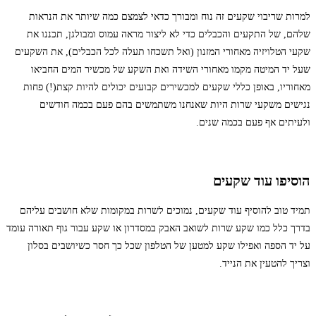
למרות שריבוי שקעים זה נוח ומבורך כדאי לצמצם כמה שיותר את הנראות
שלהם, של התקעים והכבלים כדי לא ליצור מראה עמוס ומבולגן, תכננו את
שקעי הטלויזיה מאחורי המזנון (ואל תשכחו תעלה לכל הכבלים), את השקעים
שעל יד המיטה מקמו מאחורי השידה ואת השקע של מכשיר המים החביאו
מאחוריו, באופן כללי שקעים למכשירים קבועים יכולים להיות קצת(!) פחות
נגישים משקעי שרות היות שאנחנו משתמשים בהם פעם בכמה חודשים
ולעיתים אף פעם בכמה שנים.
הוסיפו עוד שקעים
תמיד טוב להוסיף עוד שקעים, נמוכים לשרות במקומות שלא חושבים עליהם
בדרך כלל כמו שקע שרות לשואב האבק במסדרון או שקע עבור גוף תאורה עומד
על יד הספה ואפילו שקע למטען של הטלפון שכל כך חסר כשיושבים בסלון
וצריך להטעין את הנייד.