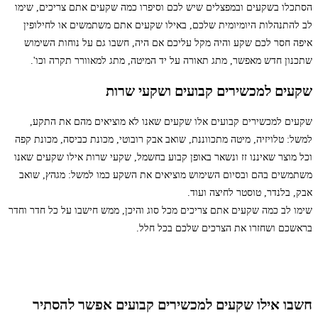
הסתכלו בשקעים ובמפצלים שיש לכם וסיפרו כמה שקעים אתם צריכים, שימו
לב להתנהלות היומיומית שלכם, באילו שקעים אתם משתמשים או לחילופין
איפה חסר לכם שקע והיה מקל עליכם אם היה, חשבו גם על נוחות השימוש
שתכנון חדש מאפשר, מתג תאורה על יד המיטה, מתג למאוורר תקרה וכו'.
שקעים למכשירים קבועים ושקעי שרות
שקעים למכשירים קבועים אלו שקעים שאנו לא מוציאים מהם את התקע,
למשל: טלויזיה, מיטה מתכווננת, שואב אבק רובוטי, מכונת כביסה, מכונת קפה
וכל מוצר שאיננו זז ונשאר באופן קבוע בחשמל, שקעי שרות אילו שקעים שאנו
משתמשים בהם ובסיום השימוש מוציאים את השקע כמו למשל: מגהץ, שואב
אבק, בלנדר, טוסטר לחיצה ועוד.
שימו לב כמה שקעים אתם צריכים מכל סוג והיכן, ממש חישבו על כל חדר וחדר
בראשכם ושחזרו את הצרכים שלכם בכל חלל.
חשבו אילו שקעים למכשירים קבועים אפשר להסתיר