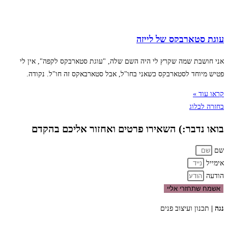
עוגת סטארבקס של לייזה
אני חושבת שמה שקרץ לי היה השם שלה, "עוגת סטארבקס לקפה", אין לי
פטיש מיוחד לסטארבקס כשאני בחו"ל, אבל סטארבאקס זה חו"ל. נקודה.
קראו עוד »
בחזרה לבלוג
בואו נדבר:) השאירו פרטים ואחזור אליכם בהקדם
שם
אימייל
הודעה
אשמח שתחזרי אליי
נגה |
תכנון ועיצוב פנים
050-9411418